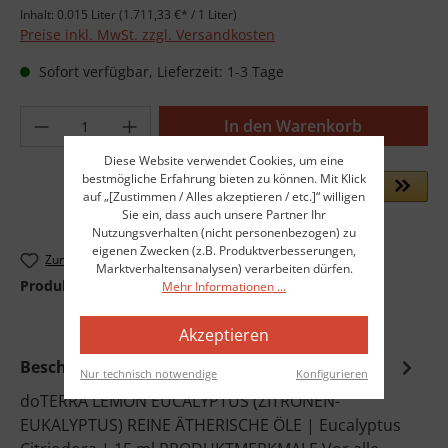
Inhalt:
0.015 Liter
(1.711,33 €* / 1 Liter)
Preise inkl. MwSt. zzgl. Versandkosten
Sofort verfügbar, Lieferzeit: 1-3 Tage
Produkt Anzahl: Gib den gewünschten Wer
In den Warenkorb
Diese Website verwendet Cookies, um eine
bestmögliche Erfahrung bieten zu können. Mit Klick
auf „[Zustimmen / Alles akzeptieren / etc.]“ willigen
Sie ein, dass auch unsere Partner Ihr
Nutzungsverhalten (nicht personenbezogen) zu
eigenen Zwecken (z.B. Produktverbesserungen,
Zum Merkzettel hinzufügen
Marktverhaltensanalysen) verarbeiten dürfen.
Produktnummer:
dot-60210226
Mehr Informationen ...
Akzeptieren
Beschreibung
Nur technisch notwendige
Konfigurieren
doTERRA LEMON EUCALYPTUS (ZITRONEN-
EUKALYPTUS) REINE ÄTHERISCHE ÖLE | Eucalyptus