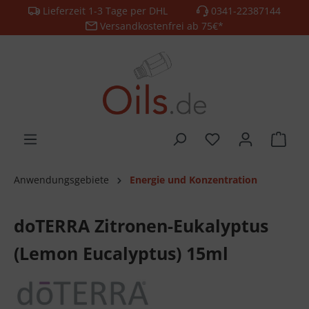
Lieferzeit 1-3 Tage per DHL
0341-22387144
alt springen
Versandkostenfrei ab 75€*
Anwendungsgebiete
Energie und Konzentration
doTERRA Zitronen-Eukalyptus
(Lemon Eucalyptus) 15ml