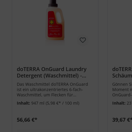
doTERRA OnGuard Laundry
doTERR
Detergent (Waschmittel) -
Schäum
947ml
Handsei
Das Waschmittel doTERRA OnGuard
Gönnen Si
237ml
ist ein ultrakonzentriertes 6-fach-
Moment m
Waschmittel, um Flecken für
OnGuard-
erstaunlich saubere Kleidung zu
Inhalt:
947 ml
(5,98 €* / 100 ml)
Inhalt:
23
entfernen.
56,66 €*
39,67 €