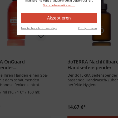
Marktverhaltensanalysen) verarbeiten dürfen.
Mehr Informationen ...
Akzeptieren
Nur technisch notwendige
Konfigurieren
A OnGuard
doTERRA Nachfüllbar
endes
Handseifenspender
fenkonzentrat -
e Ihren Händen einen Spa-
Der doTERRA Seifenspender 
it dem schäumenden
passende Handwasch-Zubeh
Handseifenkonzentrat.
perfekte Hygiene.
7 ml
(16,74 €* / 100 ml)
*
14,67 €*