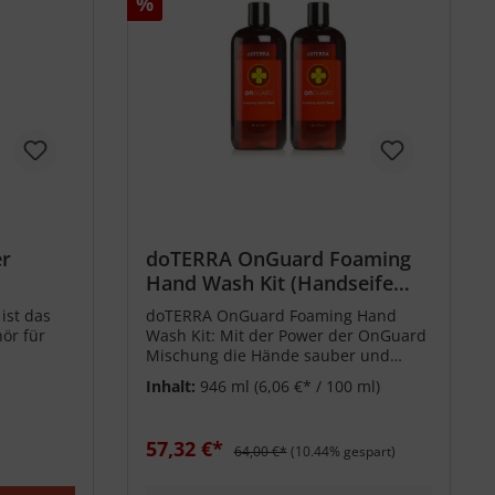
%
er
doTERRA OnGuard Foaming
Hand Wash Kit (Handseife
Set) - 2x 473ml
ist das
doTERRA OnGuard Foaming Hand
ör für
Wash Kit: Mit der Power der OnGuard
Mischung die Hände sauber und
geschützt halten.
Inhalt:
946 ml
(6,06 €* / 100 ml)
57,32 €*
64,00 €*
(10.44% gespart)