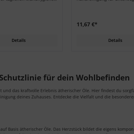
flege dabei Plaque zu
Reisen.
.
11,67 €*
Details
Details
chutzlinie für dein Wohlbefinden
t und das kraftvolle Erlebnis ätherischer Öle. Hier findest du sorgf
 Reinigung deines Zuhauses. Entdecke die Vielfalt und die besonde
 auf Basis ätherischer Öle. Das Herzstück bildet die eigens kom