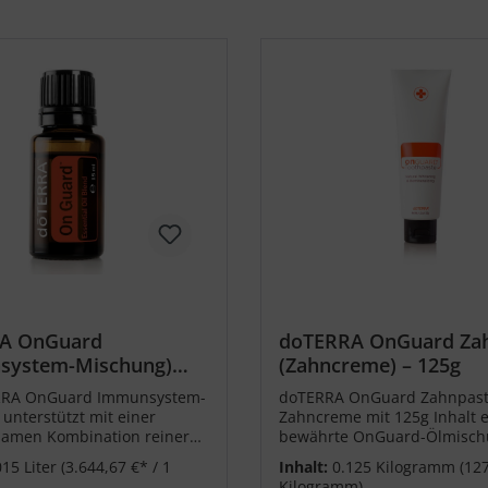
A OnGuard
doTERRA OnGuard Za
system-Mischung)
(Zahncreme) – 125g
RRA OnGuard Immunsystem-
doTERRA OnGuard Zahnpast
unterstützt mit einer
Zahncreme mit 125g Inhalt e
samen Kombination reiner
bewährte OnGuard-Ölmisch
er Öle diese gesunde
unterstützt gesunde weiße 
015 Liter
(3.644,67 €* / 1
Inhalt:
0.125 Kilogramm
(127
 des Immunsystems.
Kilogramm)