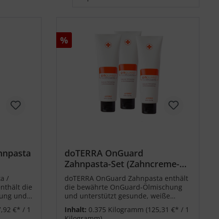
%
hnpasta
doTERRA OnGuard
Zahnpasta-Set (Zahncreme-
Set) 3x 125g
a /
doTERRA OnGuard Zahnpasta enthält
nthält die
die bewährte OnGuard-Ölmischung
ung und
und unterstützt gesunde, weiße
Zähne.
Zähne. Hier im praktischen 3er-Set
,92 €* / 1
Inhalt:
0.375 Kilogramm
(125,31 €* / 1
erhältlich.
Kilogramm)