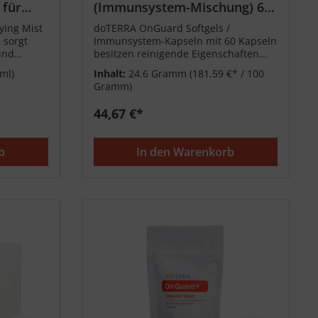
 für
(Immunsystem-Mischung) 60
Kapseln
ying Mist
doTERRA OnGuard Softgels /
 sorgt
Immunsystem-Kapseln mit 60 Kapseln
und
besitzen reinigende Eigenschaften
de.
und unterstützen ein gesundes
 ml)
Inhalt:
24.6 Gramm
(181,59 €* / 100
Immunsystem.
Gramm)
44,67 €*
b
In den Warenkorb