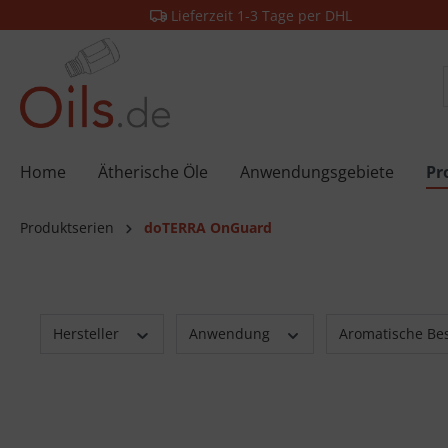
Lieferzeit 1-3 Tage per DHL
springen
Zur Hauptnavigation springen
Home
Ätherische Öle
Anwendungsgebiete
Pr
Produktserien
doTERRA OnGuard
Hersteller
Anwendung
Aromatische Be