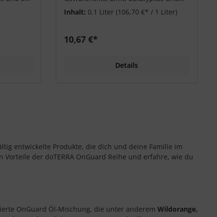
Rosmarin reinigt und beruhigt den
Inhalt:
0.1 Liter
(106,70 €* / 1 Liter)
Mundraum.
10,67 €*
Details
ältig entwickelte Produkte, die dich und deine Familie im
ren Vorteile der doTERRA OnGuard Reihe und erfahre, wie du
ponierte OnGuard Öl-Mischung, die unter anderem
Wildorange,