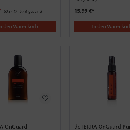
*
15,99 €*
60,34 €*
(9.4% gespart)
In den Warenkorb
In den Warenkor
A OnGuard
doTERRA OnGuard Pur