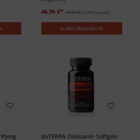
46,99 €*
47,97 €*
(2.04% gespart)
b
In den Warenkorb
ifying
doTERRA OnGuard+ Softgels