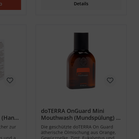
b
Details
doTERRA OnGuard Mini
 (Hand
Mouthwash (Mundspülung) -
100ml
her zur
Die geschützte doTERRA On Guard
ätherische Ölmischung aus Orange,
s und auf
Gewürznelke, Zimt, Eukalyptus und