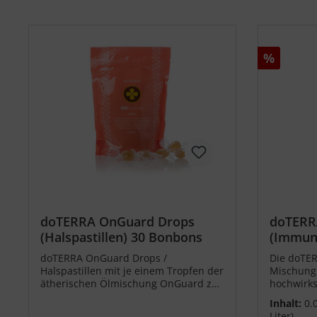
%
doTERRA OnGuard Drops
doTERR
(Halspastillen) 30 Bonbons
(Immun
15ml
doTERRA OnGuard Drops /
Die doTE
Halspastillen mit je einem Tropfen der
Mischung 
ätherischen Ölmischung OnGuard zur
hochwirk
Unterstützung der natürlichen
ätherisch
Inhalt:
0.
Funktionen des Immunsystems.
Funktion
Liter)