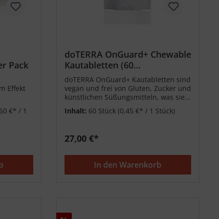
doTERRA OnGuard+ Chewable
er Pack
Kautabletten (60
Kautabletten)
doTERRA OnGuard+ Kautabletten sind
m Effekt
vegan und frei von Gluten, Zucker und
künstlichen Süßungsmitteln, was sie
erte Öle
zu einer ausgezeichneten Wahl für
50 €* / 1
Inhalt:
60 Stück
(0,45 €* / 1 Stück)
die ganze Familie macht.
27,00 €*
b
In den Warenkorb