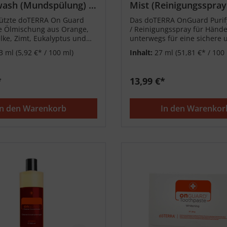
ash (Mundspülung) -
Mist (Reinigungsspray
Hände) 27ml
hützte doTERRA On Guard
Das doTERRA OnGuard Purif
e Ölmischung aus Orange,
/ Reinigungsspray für Hände
ke, Zimt, Eukalyptus und
unterwegs für eine sichere 
reinigt und beruhigt den
schnelle Reinigung der Hän
3 ml
(5,92 €* / 100 ml)
Inhalt:
27 ml
(51,81 €* / 100
m.
*
13,99 €*
In den Warenkorb
In den Warenkor