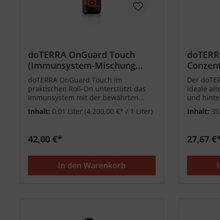
doTERRA OnGuard Touch
doTERR
(Immunsystem-Mischung
Conzent
Roll-On) 10ml
(Reinig
doTERRA OnGuard Touch im
Der doTER
355ml
praktischen Roll-On unterstützt das
ideale alt
Immunsystem mit der bewährten
und hinte
OnGuard-Mischung.
frischen 
Inhalt:
0.01 Liter
(4.200,00 €* / 1 Liter)
Inhalt:
35
Duft.
42,00 €*
27,67 €
In den Warenkorb