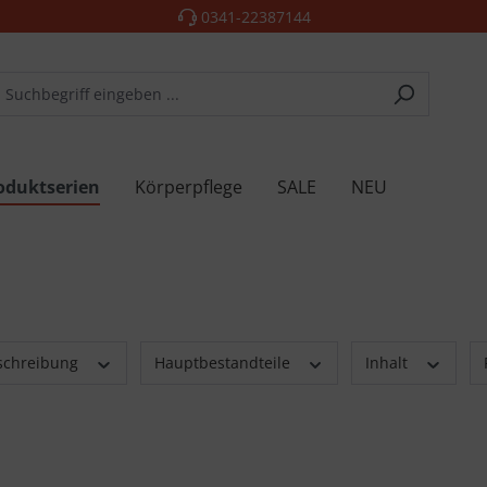
0341-22387144
oduktserien
Körperpflege
SALE
NEU
schreibung
Hauptbestandteile
Inhalt