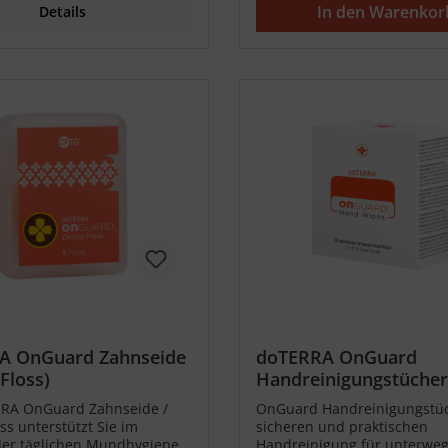
In den Warenkor
Details
A OnGuard Zahnseide
doTERRA OnGuard
Floss)
Handreinigungstücher
Wipes)
RRA OnGuard Zahnseide /
OnGuard Handreinigungstüc
ss unterstützt Sie im
sicheren und praktischen
er täglichen Mundhygiene
Handreinigung für unterweg