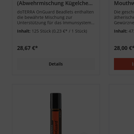
(Abwehrmischung Kügelchen)
Mouthw
125 Stk.
473ml
doTERRA OnGuard Beadlets enthalten
Die gesc
die bewährte Mischung zur
ätherisch
Unterstützung für das Immunsystem.
Gewürznel
Inhalt: 125 Kügelchen
Rosmarin 
Inhalt:
125 Stück
(0,23 €* / 1 Stück)
Inhalt:
47
Mundrau
28,67 €*
28,00 €
Details