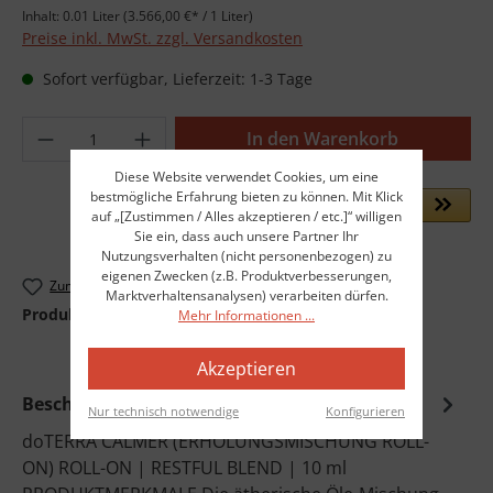
Inhalt:
0.01 Liter
(3.566,00 €* / 1 Liter)
Preise inkl. MwSt. zzgl. Versandkosten
Sofort verfügbar, Lieferzeit: 1-3 Tage
Produkt Anzahl: Gib den gewünschten Wer
In den Warenkorb
Diese Website verwendet Cookies, um eine
bestmögliche Erfahrung bieten zu können. Mit Klick
auf „[Zustimmen / Alles akzeptieren / etc.]“ willigen
Sie ein, dass auch unsere Partner Ihr
Nutzungsverhalten (nicht personenbezogen) zu
eigenen Zwecken (z.B. Produktverbesserungen,
Zum Merkzettel hinzufügen
Marktverhaltensanalysen) verarbeiten dürfen.
Produktnummer:
dot-60208288
Mehr Informationen ...
Akzeptieren
Beschreibung
Nur technisch notwendige
Konfigurieren
doTERRA CALMER (ERHOLUNGSMISCHUNG ROLL-
ON) ROLL-ON | RESTFUL BLEND | 10 ml