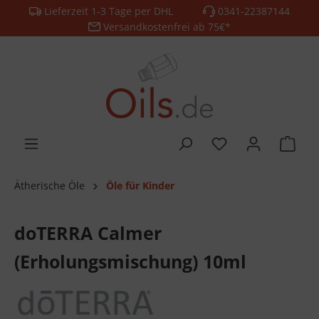
Lieferzeit 1-3 Tage per DHL
0341-22387144
alt springen
Versandkostenfrei ab 75€*
Ätherische Öle
Öle für Kinder
doTERRA Calmer
(Erholungsmischung) 10ml