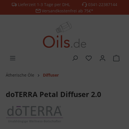
Lieferzeit 1-3 Tage per DHL
0341-22387144
alt springen
Versandkostenfrei ab 75€*
Ätherische Öle
Diffuser
doTERRA Petal Diffuser 2.0