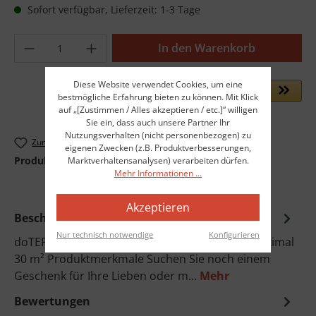
Sofort verfügbar, Lieferzeit: 1-3 Tage
Produkt Anzahl: Gib den gewünschten Wer
In den Warenkorb
Diese Website verwendet Cookies, um eine
bestmögliche Erfahrung bieten zu können. Mit Klick
auf „[Zustimmen / Alles akzeptieren / etc.]“ willigen
Sie ein, dass auch unsere Partner Ihr
Nutzungsverhalten (nicht personenbezogen) zu
Zum Merkzettel hinzufügen
eigenen Zwecken (z.B. Produktverbesserungen,
Produktnummer:
dot-60209211
Marktverhaltensanalysen) verarbeiten dürfen.
Mehr Informationen ...
Akzeptieren
Beschreibung
Nur technisch notwendige
Konfigurieren
doTERRA PETAL DIFFUSER (EU-STECKER) Für maximal
30 m² Produktmerkmale Suchen Sie noch einem
Geschenk für Ihre Lieben oder m…
Mehr
Bewertungen