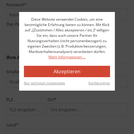
Passwort*
Diese Website verwendet Cookies, um eine
Das Passwort muss mindestens 8 Zeichen lang sein.
bestmögliche Erfahrung bieten zu können. Mit Klick
auf „[Zustimmen / Alles akzeptieren / etc.]“ willigen
Sie ein, dass auch unsere Partner Ihr
Nutzungsverhalten (nicht personenbezogen) zu
eigenen Zwecken (z.B. Produktverbesserungen,
Marktverhaltensanalysen) verarbeiten dürfen.
Ihre Adresse
Mehr Informationen ...
Akzeptieren
Straße und Hausnummer*
Nur technisch notwendige
Konfigurieren
PLZ
Ort*
Land*